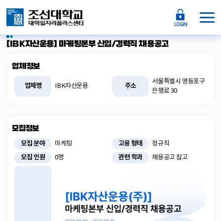
채용정보
[IBK자산운용] 마케팅본부 신입/경력직 채용공고
업체정보
서울특별시 영등포구
업체명
주소
IBK자산운용
은행로 30
모집정보
모집 분야
고용 형태
마케팅
정규직
모집 인원
관련 학과
0명
채용공고 참고